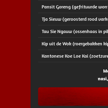
Pansit Goreng (gefrituurde won
Tja Sieuw (geroosterd rood var
Tau Sie Ngauw (ossenhaas in p
Kip uit de Wok (roergebakken ki
Kantonese Koe Loe Kai (zoetzur
Me
nasi,