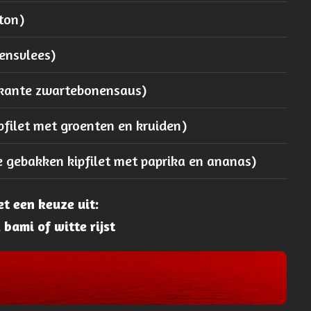
ton)
kensvlees)
ikante zwartebonensaus)
pfilet met groenten en kruiden)
e gebakken kipfilet met paprika en ananas)
t een keuze uit:
 bami of witte rijst