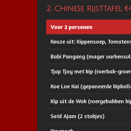
2. Chinese Rijsttafel €4
Voor 2 personen
Keuze uit: Kippensoep, Tomate
Babi Pangang (mager varkensvl
Tjap Tjoy met kip (roerbak-groe
Koe Loe Kai (gepaneerde kipboll
Kip uit de Wok (roergebakken ki
Saté Ajam (2 stokjes)
Kroepoek