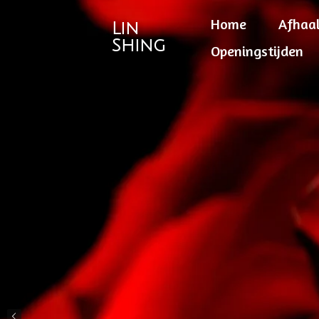
Ga
Home
Afhaa
Lin
direct
Shing
Openingstijden
naar
de
hoofdinhoud