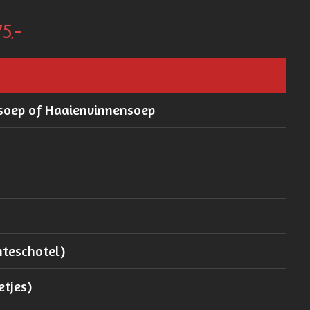
5,-
nsoep of Haaienvinnensoep
nteschotel)
etjes)