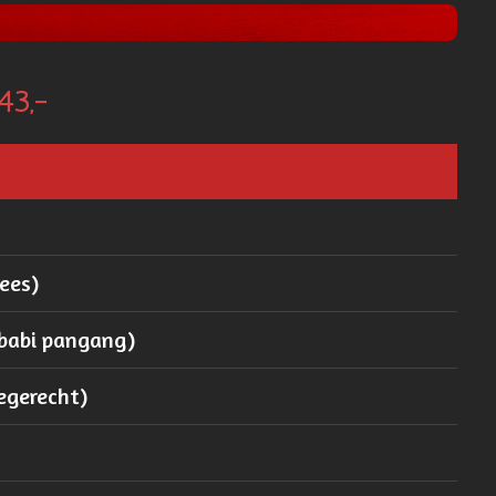
43,-
ees)
 babi pangang)
egerecht)