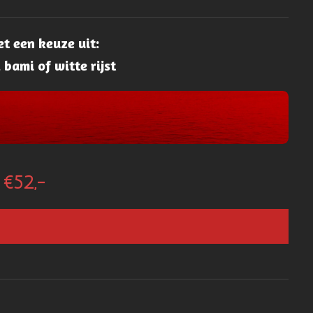
t een keuze uit:
 bami of witte rijst
 €52,-