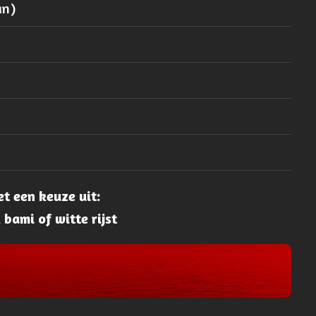
an)
t een keuze uit:
 bami of witte rijst