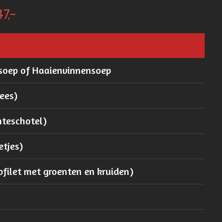
7,-
nsoep of Haaienvinnensoep
ees)
nteschotel)
etjes)
pfilet met groenten en kruiden)