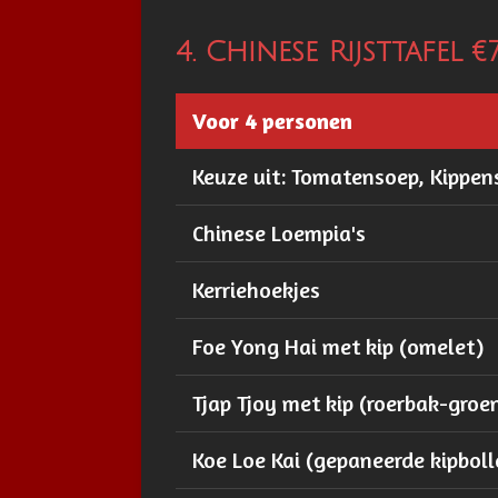
4. Chinese Rijsttafel €7
Voor 4 personen
Keuze uit: Tomatensoep, Kippe
Chinese Loempia's
Kerriehoekjes
Foe Yong Hai met kip (omelet)
Tjap Tjoy met kip (roerbak-groe
Koe Loe Kai (gepaneerde kipboll