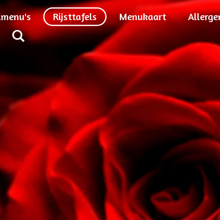
lmenu's
Rijsttafels
Menukaart
Allerge