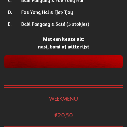
C.
Babi Pangang & Foe Yong Hai
D.
Foe Yong Hai & Tjap Tjoy
E.
Babi Pangang & Saté (3 stokjes)
Met een keuze uit:
nasi, bami of witte rijst
weekmenu
€20,50