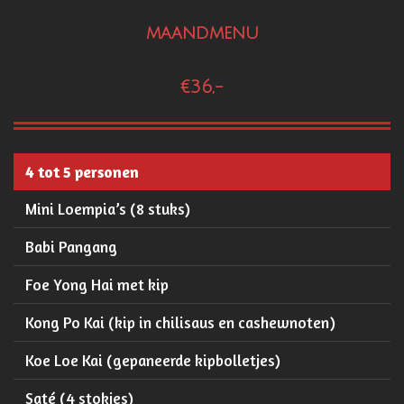
maandmenu
€36,-
4 tot 5 personen
Mini Loempia’s (8 stuks)
Babi Pangang
Foe Yong Hai met kip
Kong Po Kai (kip in chilisaus en cashewnoten)
Koe Loe Kai (gepaneerde kipbolletjes)
Saté (4 stokjes)