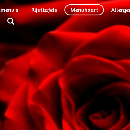
lmenu's
Rijsttafels
Menukaart
Allerge