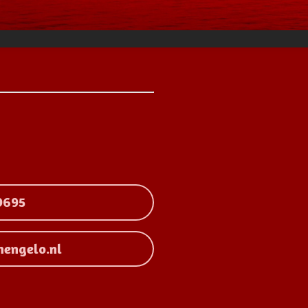
9695
hengelo.nl