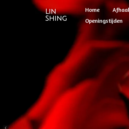
Ga
Home
Afhaa
Lin
direct
Shing
Openingstijden
naar
de
hoofdinhoud